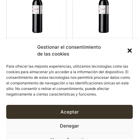
Huellas 2016
Huellas 2015
Gestionar el consentimiento
de las cookies
32.00
€
35.00
€
/botella *IVA Incluido
/botella *IVA Incluido
Para ofrecer las mejores experiencias, utilizamos tecnologías como las
cookies para almacenar y/o acceder a la información del dispositivo. El
Añadir al carrito
Añadir al carrito
consentimiento de estas tecnologías nos permitirá procesar datos como
el comportamiento de navegación o las identificaciones únicas en este
sitio. No consentir o retirar el consentimiento, puede afectar
negativamente a ciertas características y funciones.
1
2
→
Aceptar
Denegar