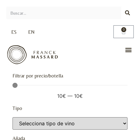
0
ES
EN
Filtrar por precio/botella
10
€
—
10
€
Tipo
Añada