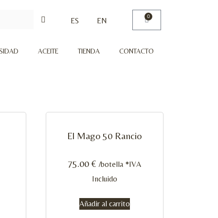
0
ES
EN
RSIDAD
ACEITE
TIENDA
CONTACTO
El Mago 50 Rancio
75.00
€
/botella *IVA
Incluido
Añadir al carrito