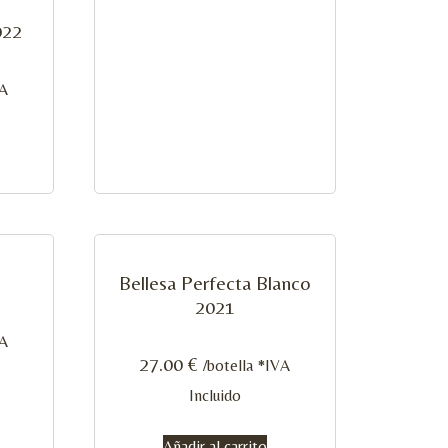
022
VA
Bellesa Perfecta Blanco
2021
VA
27.00
€
/botella *IVA
Incluido
Añadir al carrito