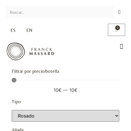
0
ES
EN
Filtrar por precio/botella
10
€
—
10
€
Tipo
Añada